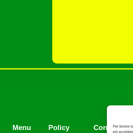
Menu
Policy
Contatti
Per fornire 
e/o accedere